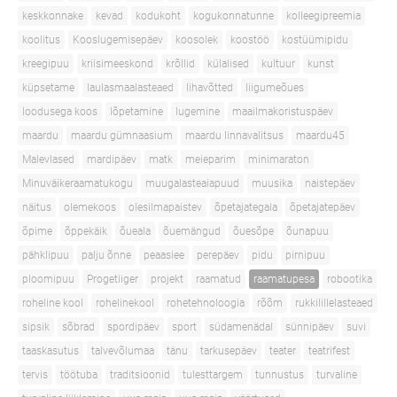
keskkonnake
kevad
kodukoht
kogukonnatunne
kolleegipreemia
koolitus
Kooslugemisepäev
koosolek
koostöö
kostüümipidu
kreegipuu
kriisimeeskond
krõllid
külalised
kultuur
kunst
küpsetame
laulasmaalasteaed
lihavõtted
liigumeõues
loodusega koos
lõpetamine
lugemine
maailmakoristuspäev
maardu
maardu gümnaasium
maardu linnavalitsus
maardu45
Malevlased
mardipäev
matk
meieparim
minimaraton
Minuväikeraamatukogu
muugalasteaiapuud
muusika
naistepäev
näitus
olemekoos
olesilmapaistev
õpetajategala
õpetajatepäev
õpime
õppekäik
õueala
õuemängud
õuesõpe
õunapuu
pähklipuu
palju õnne
peaasiee
perepäev
pidu
pirnipuu
ploomipuu
Progetiiger
projekt
raamatud
raamatupesa
robootika
roheline kool
rohelinekool
rohetehnoloogia
rõõm
rukkilillelasteaed
sipsik
sõbrad
spordipäev
sport
südamenädal
sünnipäev
suvi
taaskasutus
talvevõlumaa
tänu
tarkusepäev
teater
teatrifest
tervis
töötuba
traditsioonid
tulesttargem
tunnustus
turvaline