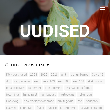
UUDISED
FILTREERI POSTITUSI
Kõik postitused
2023
2025
2026
aitäh
botaanikaaed
Covid 19
digi
digipädevus
eesti
eesti103
eesti107
eesti108
ekskursioon
emakeelepäev
esinemine
ettelugemine
evakuatsiooniõppus
fotonäitus
hambaarst
hambabuss
heategevus
helkuripuu
Hoolekogu
hoolivadlapsevanemad
huvitegevus
info
isadepäev
jäätmed
jalgrattad
jõulud
jussike
jutuhommik
kallaverekeskkool