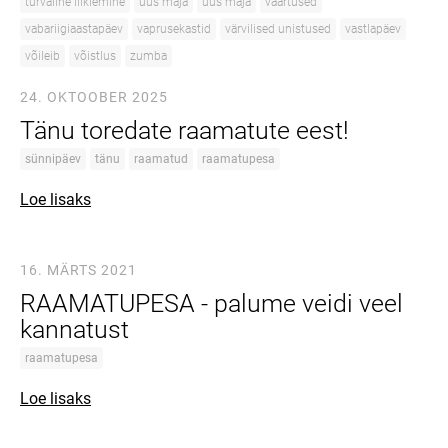
turvaline liiklemine
uus maja
uus maja
väärtused
vabariigiaastapäev
vaprusekastid
värvilised unistused
vastlapäev
võileib
võistlus
zumba
24. OKTOOBER 2025
Tänu toredate raamatute eest!
sünnipäev
tänu
raamatud
raamatupesa
Loe lisaks
16. MÄRTS 2021
RAAMATUPESA - palume veidi veel
kannatust
raamatupesa
Loe lisaks