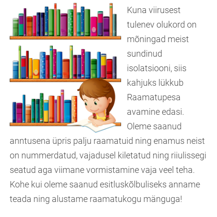
Kuna viirusest
tulenev olukord on
mõningad meist
sundinud
isolatsiooni, siis
kahjuks lükkub
Raamatupesa
avamine edasi.
Oleme saanud
anntusena üpris palju raamatuid ning enamus neist
on nummerdatud, vajadusel kiletatud ning riiulissegi
seatud aga viimane vormistamine vaja veel teha.
Kohe kui oleme saanud esitluskõlbuliseks anname
teada ning alustame raamatukogu mänguga!