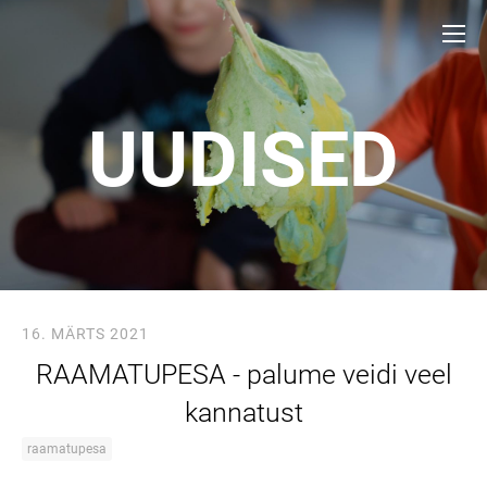
UUDISED
16. MÄRTS 2021
RAAMATUPESA - palume veidi veel
kannatust
raamatupesa