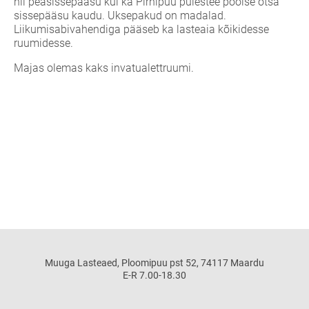
nii peasissepääsu kui ka Pirnipuu puiestee poolse otsa
sissepääsu kaudu. Uksepakud on madalad.
Liikumisabivahendiga pääseb ka lasteaia kõikidesse
ruumidesse.
Majas olemas kaks invatualettruumi.
Muuga Lasteaed, Ploomipuu pst 52, 74117 Maardu
E-R 7.00-18.30