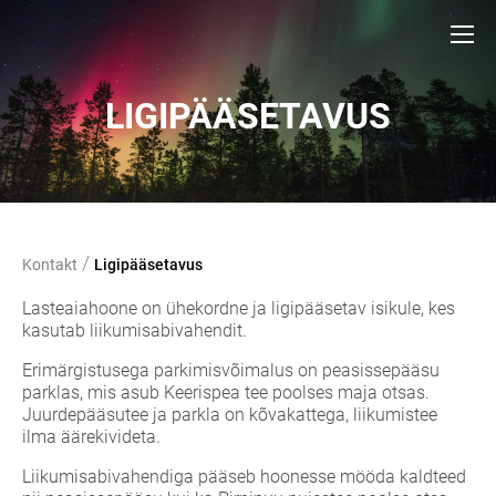
LIGIPÄÄSETAVUS
/
Kontakt
Ligipääsetavus
Lasteaiahoone on ühekordne ja ligipääsetav isikule, kes
kasutab liikumisabivahendit.
Erimärgistusega parkimisvõimalus on peasissepääsu
parklas, mis asub Keerispea tee poolses maja otsas.
Juurdepääsutee ja parkla on kõvakattega, liikumistee
ilma äärekivideta.
Liikumisabivahendiga pääseb hoonesse mööda kaldteed