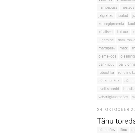
hambabuss
heatege
jalgrattad
jõulud
j
kolleegipreemia
kool
külalised
kultuur
k
lugemine
maailmako
mardipäev
matk
m
olemekoos
olesilma
pähklipuu
palju õnn
robootika
roheline k
südamenädal
sünni
traditsioonid
tulest
vabariigiaastapäev
v
24. OKTOOBER 2
Tänu toreda
sünnipäev
tänu
r