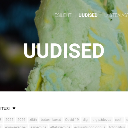
ESILEHT
UUDISED
LASTEAIAS
UUDISED
ITUSI
3
2025
2026
aitäh
botaanikaaed
Covid 19
digi
digipädevus
eesti
e
n
emakeelepäev
esinemine
ettelugemine
evakuatsiooniõppus
fotonäitus