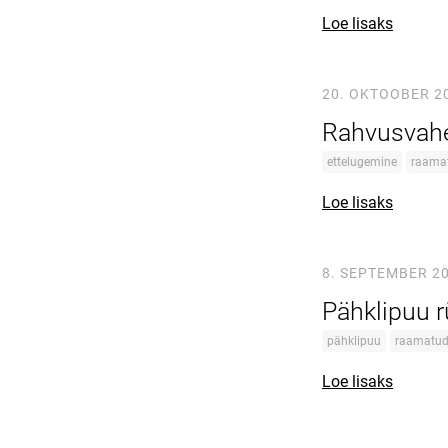
Loe lisaks
20. OKTOOBER 2
Rahvusvahe
ettelugemine
raama
Loe lisaks
8. SEPTEMBER 2
Pähklipuu 
pähklipuu
raamatu
Loe lisaks