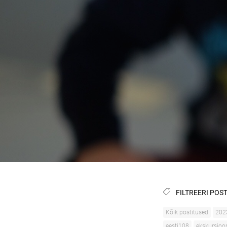
FILTREERI POST
Kõik postitused
202
eesti108
ekskursioo