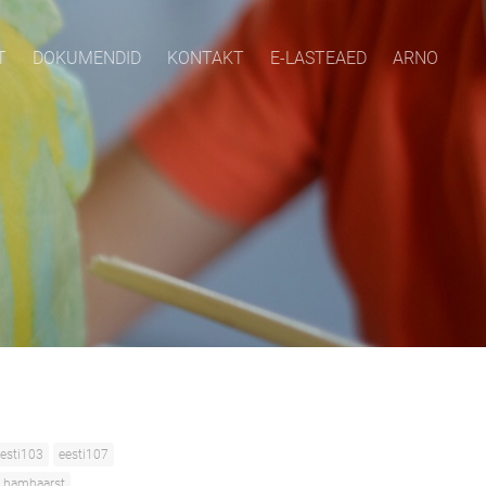
T
DOKUMENDID
KONTAKT
E-LASTEAED
ARNO
esti103
eesti107
hambaarst