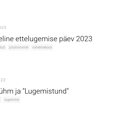
023
line ettelugemise päev 2023
tud
jutuhommik
rohelinekool
022
rühm ja "Lugemistund"
d
lugemine