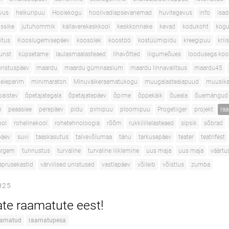
vus
helkuripuu
Hoolekogu
hoolivadlapsevanemad
huvitegevus
info
isa
ussike
jutuhommik
kallaverekeskkool
keskkonnake
kevad
kodukoht
kogu
itus
Kooslugemisepäev
koosolek
koostöö
kostüümipidu
kreegipuu
kri
unst
küpsetame
laulasmaalasteaed
lihavõtted
liigumeõues
loodusega koo
ristuspäev
maardu
maardu gümnaasium
maardu linnavalitsus
maardu45
eieparim
minimaraton
Minuväikeraamatukogu
muugalasteaiapuud
muusik
paistev
õpetajategala
õpetajatepäev
õpime
õppekäik
õueala
õuemängud
e
peaasiee
perepäev
pidu
pirnipuu
ploomipuu
Progetiiger
projekt
ra
ool
rohelinekool
rohetehnoloogia
rõõm
rukkilillelasteaed
sipsik
sõbrad
päev
suvi
taaskasutus
talvevõlumaa
tänu
tarkusepäev
teater
teatrifest
targem
tunnustus
turvaline
turvaline liiklemine
uus maja
uus maja
väärtu
aprusekastid
värvilised unistused
vastlapäev
võileib
võistlus
zumba
025
te raamatute eest!
aamatud
raamatupesa