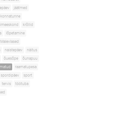
depäev
jäätmed
konnatunne
isimeeskond
krõllid
s
lõpetamine
Malevlased
a
naistepäev
näitus
õuesõpe
õunapuu
amatud
raamatupesa
spordipäev
sport
tervis
töötuba
sed