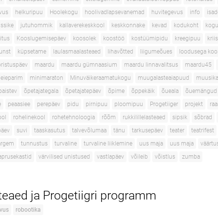
vus
helkuripuu
Hoolekogu
hoolivadlapsevanemad
huvitegevus
info
isa
ussike
jutuhommik
kallaverekeskkool
keskkonnake
kevad
kodukoht
kogu
itus
Kooslugemisepäev
koosolek
koostöö
kostüümipidu
kreegipuu
kri
unst
küpsetame
laulasmaalasteaed
lihavõtted
liigumeõues
loodusega koo
ristuspäev
maardu
maardu gümnaasium
maardu linnavalitsus
maardu45
eieparim
minimaraton
Minuväikeraamatukogu
muugalasteaiapuud
muusik
paistev
õpetajategala
õpetajatepäev
õpime
õppekäik
õueala
õuemängud
e
peaasiee
perepäev
pidu
pirnipuu
ploomipuu
Progetiiger
projekt
ra
ool
rohelinekool
rohetehnoloogia
rõõm
rukkilillelasteaed
sipsik
sõbrad
päev
suvi
taaskasutus
talvevõlumaa
tänu
tarkusepäev
teater
teatrifest
targem
tunnustus
turvaline
turvaline liiklemine
uus maja
uus maja
väärtu
aprusekastid
värvilised unistused
vastlapäev
võileib
võistlus
zumba
eaed ja Progetiigri programm
vus
robootika