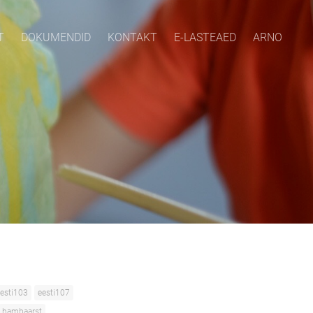
T
DOKUMENDID
KONTAKT
E-LASTEAED
ARNO
esti103
eesti107
hambaarst