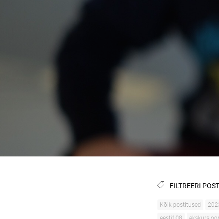
FILTREERI POST
Kõik postitused
202
eesti108
ekskursioo