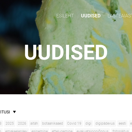
ESILEHT
UUDISED
LASTEAIAS
UUDISED
ITUSI
3
2025
2026
aitäh
botaanikaaed
Covid 19
digi
digipädevus
eesti
e
n
emakeelepäev
esinemine
ettelugemine
evakuatsiooniõppus
fotonäitus