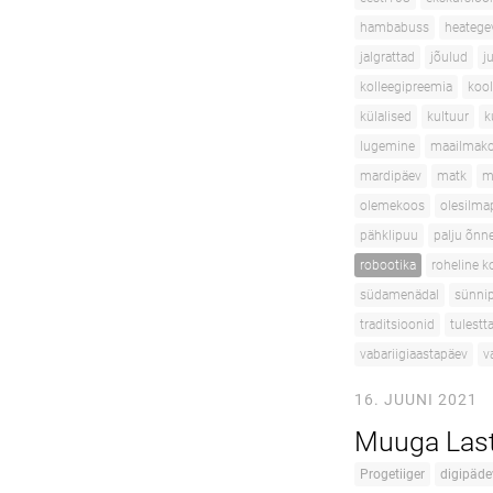
hambabuss
heatege
jalgrattad
jõulud
j
kolleegipreemia
kool
külalised
kultuur
k
lugemine
maailmako
mardipäev
matk
m
olemekoos
olesilma
pähklipuu
palju õnn
robootika
roheline k
südamenädal
sünni
traditsioonid
tulest
vabariigiaastapäev
v
16. JUUNI 2021
Muuga Last
Progetiiger
digipäde