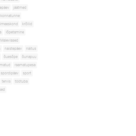
depäev
jäätmed
konnatunne
isimeeskond
krõllid
s
lõpetamine
Malevlased
a
naistepäev
näitus
õuesõpe
õunapuu
amatud
raamatupesa
spordipäev
sport
tervis
töötuba
sed