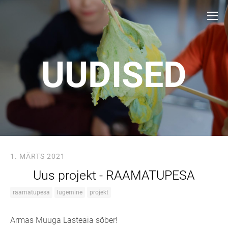
UUDISED
1. MÄRTS 2021
Uus projekt - RAAMATUPESA
raamatupesa
lugemine
projekt
Armas Muuga Lasteaia sõber!