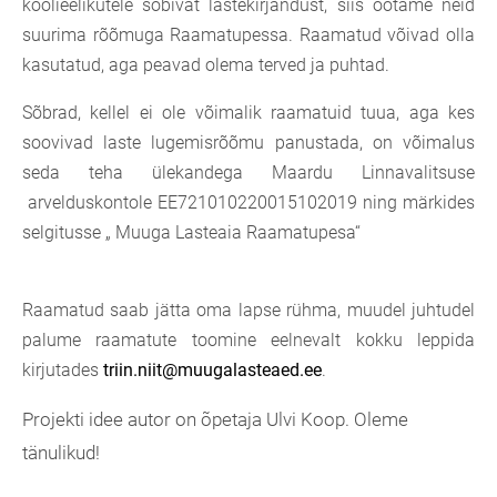
koolieelikutele sobivat lastekirjandust, siis ootame neid
suurima rõõmuga Raamatupessa. Raamatud võivad olla
kasutatud, aga peavad olema terved ja puhtad.
Sõbrad, kellel ei ole võimalik raamatuid tuua, aga kes
soovivad laste lugemisrõõmu panustada, on võimalus
seda teha ülekandega Maardu Linnavalitsuse
arvelduskontole
EE721010220015102019 ning märkides
selgitusse „ Muuga Lasteaia Raamatupesa“
Raamatud saab jätta oma lapse rühma, muudel juhtudel
palume raamatute toomine eelnevalt kokku leppida
kirjutades
triin.niit@muugalasteaed.ee
.
Projekti idee autor on õpetaja Ulvi Koop. Oleme
tänulikud!