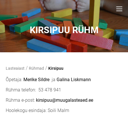
KIRSIPUU RÜHM
/
/
Lasteaiast
Rühmad
Kirsipuu
Õpetaja:
Merike Sildre
ja
Galina Liskmann
Rühma telefon: 53 478 941
Rühma e-post:
kirsipuu@muugalasteaed.ee
Hoolekogu esindaja: Soili Malm