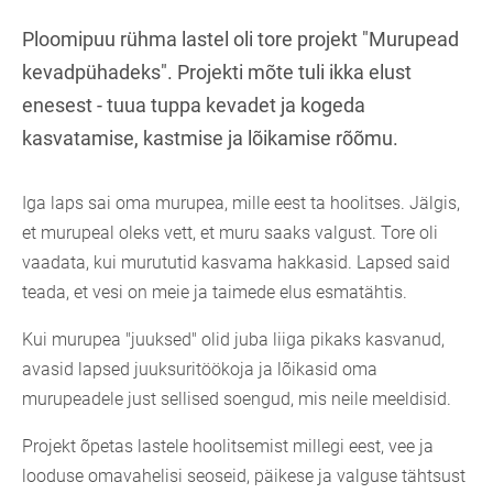
Ploomipuu rühma lastel oli tore projekt "Murupead
kevadpühadeks". Projekti mõte tuli ikka elust
enesest - tuua tuppa kevadet ja kogeda
kasvatamise, kastmise ja lõikamise rõõmu.
Iga laps sai oma murupea, mille eest ta hoolitses. Jälgis,
et murupeal oleks vett, et muru saaks valgust. Tore oli
vaadata, kui murututid kasvama hakkasid. Lapsed said
teada, et vesi on meie ja taimede elus esmatähtis.
Kui murupea "juuksed" olid juba liiga pikaks kasvanud,
avasid lapsed juuksuritöökoja ja lõikasid oma
murupeadele just sellised soengud, mis neile meeldisid.
Projekt õpetas lastele hoolitsemist millegi eest, vee ja
looduse omavahelisi seoseid, päikese ja valguse tähtsust