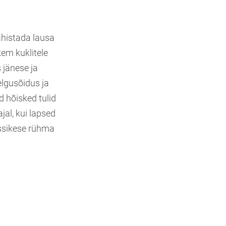
tähistada lausa
em kuklitele
 jänese ja
elgusõidus ja
 hõisked tulid
ajal, kui lapsed
ussikese rühma