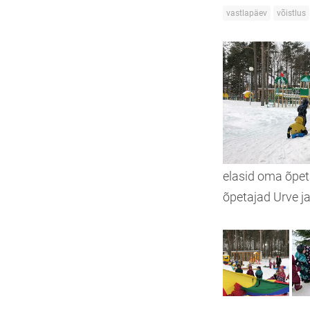
vastlapäev
võistlus
elasid oma õpet
õpetajad Urve ja