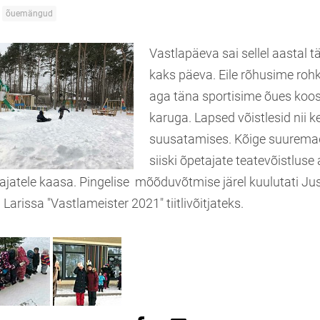
õuemängud
Vastlapäeva sai sellel aastal 
kaks päeva. Eile rõhusime rohk
aga täna sportisime õues koos
karuga. Lapsed võistlesid nii k
suusatamises. Kõige suuremad
siiski õpetajate teatevõistluse 
ajatele kaasa. Pingelise mõõduvõtmise järel kuulutati J
 Larissa "Vastlameister 2021" tiitlivõitjateks.