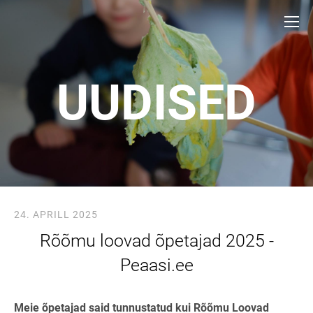
UUDISED
24. APRILL 2025
Rõõmu loovad õpetajad 2025 -
Peaasi.ee
Meie õpetajad said tunnustatud kui Rõõmu Loovad