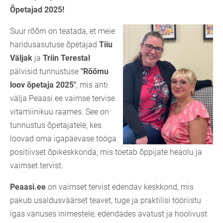
Õpetajad 2025!
Suur rõõm on teatada, et meie
haridusasutuse õpetajad
Tiiu
Väljak
ja
Triin Terestal
pälvisid tunnustuse
"Rõõmu
loov õpetaja 2025"
, mis anti
välja Peaasi.ee vaimse tervise
vitamiinikuu raames. See on
tunnustus õpetajatele, kes
loovad oma igapäevase tööga
positiivset õpikeskkonda, mis toetab õppijate heaolu ja
vaimset tervist.
Peaasi.ee
on vaimset tervist edendav keskkond, mis
pakub usaldusväärset teavet, tuge ja praktilisi tööriistu
igas vanuses inimestele, edendades avatust ja hoolivust