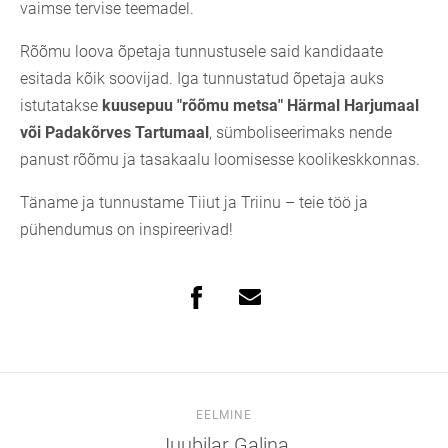
vaimse tervise teemadel.
Rõõmu loova õpetaja tunnustusele said kandidaate
esitada kõik soovijad. Iga tunnustatud õpetaja auks
istutatakse
kuusepuu "rõõmu metsa" Härmal Harjumaal
või Padakõrves Tartumaal
, sümboliseerimaks nende
panust rõõmu ja tasakaalu loomisesse koolikeskkonnas.
Täname ja tunnustame Tiiut ja Triinu – teie töö ja
pühendumus on inspireerivad!
EELMINE
Juubilar Galina