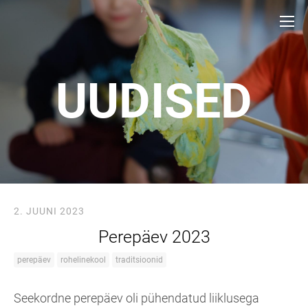
UUDISED
2. JUUNI 2023
Perepäev 2023
perepäev
rohelinekool
traditsioonid
Seekordne perepäev oli pühendatud liiklusega