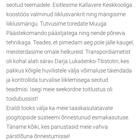
seotud teemadele. Esitlesime Kallavere Keskkooliga
koostöös valminud liiklusvankrit ning mängisime
liiklusmängu. Tutvusime toredate Muuga
Päästekomando päästjatega ning nende põneva
tehnikaga. Teades, et pimedam aeg pole jälle kaugel,
meisterdasime omale helkureid. Transpordiametist
oli kohal alati särav Darja Lukašenko-Tšistotin, kes
pakkus kõigile huvilistele välja võimaluse täiendada
ja kontrollida turvalise liiklemisega seotud
teadmisi. Isegi meie seekordne toitlustus oli
toidubussist!
Eraldi tooks välja ka meie taaskasutatavate
joogitopside süsteemi õnnestunud esmakasutuse.
Täname kõiki, kes panustasid meie vahva
pärstlõuna õnnestumisse!