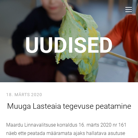
UUDISED
18. MÄRTS 2020
Muuga Lasteaia tegevuse peatamine
Maardu Linnavalitsuse korraldus 16. märts 2020 nr 161
näeb ette peatada määramata ajaks hallatava asutuse