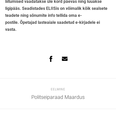
liitumised vaadatakse üle kord päevas ning luuakse
ligipääs. Seadistades ELIISis on võimalik kõik sealsete
teadete ning sõnumite info tellida oma e-
postile.
Õpetajad lasteaiale saadetud e-kirjadele ei
vasta.
EELMINE
Politseiparaad Maardus