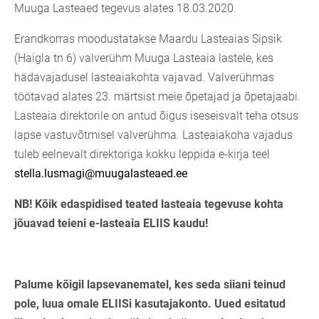
Muuga Lasteaed tegevus alates 18.03.2020.
Erandkorras moodustatakse Maardu Lasteaias Sipsik
(Haigla tn 6) valverühm Muuga Lasteaia lastele, kes
hädavajadusel lasteaiakohta vajavad. Valverühmas
töötavad alates 23. märtsist meie õpetajad ja õpetajaabi.
Lasteaia direktorile on antud õigus iseseisvalt teha otsus
lapse vastuvõtmisel valverühma. Lasteaiakoha vajadus
tuleb eelnevalt direktoriga kokku leppida e-kirja teel
stella.lusmagi@muugalasteaed.ee
NB! Kõik edaspidised teated lasteaia tegevuse kohta
jõuavad teieni e-lasteaia ELIIS kaudu!
Palume kõigil lapsevanematel, kes seda siiani teinud
pole, luua omale ELIISi kasutajakonto. Uued esitatud