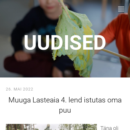
UUDISED
26. MAI 2022
Muuga Lasteaia 4. lend istutas oma
puu
Täna oli