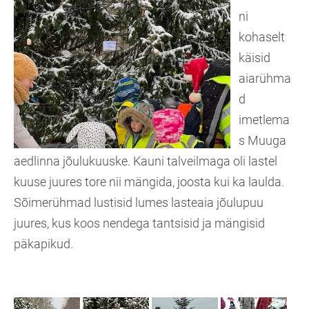
ni
kohaselt
käisid
aiarühma
d
imetlema
s Muuga
aedlinna jõulukuuske. Kauni talveilmaga oli lastel
kuuse juures tore nii mängida, joosta kui ka laulda.
Sõimerühmad lustisid lumes lasteaia jõulupuu
juures, kus koos nendega tantsisid ja mängisid
päkapikud.