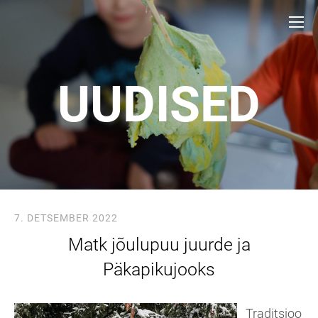
UUDISED
7. DETSEMBER 2022
Matk jõulupuu juurde ja
Päkapikujooks
Traditsioo