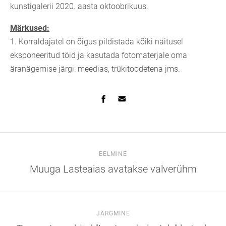
kunstigalerii 2020. aasta oktoobrikuus.
Märkused:
1. Korraldajatel on õigus pildistada kõiki näitusel
eksponeeritud töid ja kasutada fotomaterjale oma
äranägemise järgi: meedias, trükitoodetena jms.
EELMINE
Muuga Lasteaias avatakse valverühm
JÄRGMINE