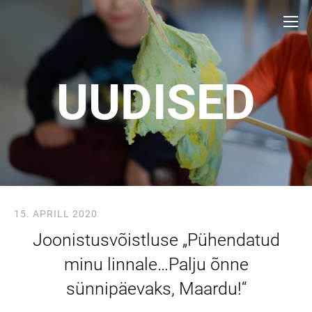
UUDISED
15. APRILL 2020
Joonistusvõistluse „Pühendatud
minu linnale…Palju õnne
sünnipäevaks, Maardu!“