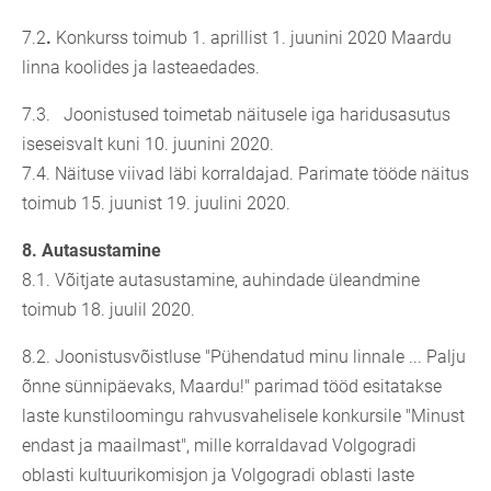
7.2
.
Konkurss toimub 1. aprillist 1. juunini 2020 Maardu
linna koolides ja lasteaedades.
7.3. Joonistused toimetab näitusele iga haridusasutus
iseseisvalt kuni 10. juunini 2020.
7.4. Näituse viivad läbi korraldajad. Parimate tööde näitus
toimub 15. juunist 19. juulini 2020.
8.
Autasustamine
8.1.
Võitjate autasustamine, auhindade üleandmine
toimub 18. juulil 2020.
8.2. Joonistusvõistluse "Pühendatud minu linnale ... Palju
õnne sünnipäevaks, Maardu!" parimad tööd esitatakse
laste kunstiloomingu rahvusvahelisele konkursile "Minust
endast ja maailmast", mille korraldavad Volgogradi
oblasti kultuurikomisjon ja Volgogradi oblasti laste