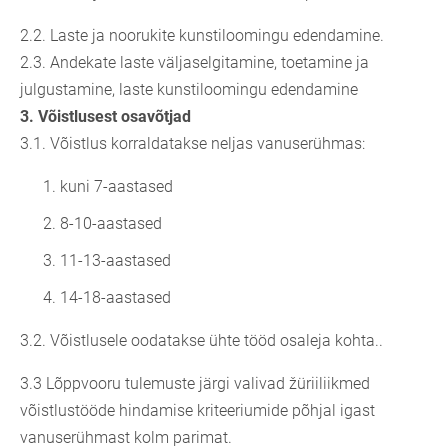
2.2. Laste ja noorukite kunstiloomingu edendamine.
2.3. Andekate laste väljaselgitamine, toetamine ja
julgustamine, laste kunstiloomingu edendamine
3.
Võistlusest osavõtjad
3.1. Võistlus korraldatakse neljas vanuserühmas:
kuni 7-aastased
8-10-aastased
11-13-aastased
14-18-aastased
3.2. Võistlusele oodatakse ühte tööd osaleja kohta..
3.3 Lõppvooru tulemuste järgi valivad žüriiliikmed
võistlustööde hindamise kriteeriumide põhjal igast
vanuserühmast kolm parimat.