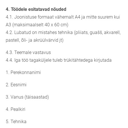
4.
Töödele esitatavad nõuded
4.1. Joonistuse formaat vähemalt A4 ja mitte suurem kui
A3 (maksimaalselt 40 x 60 cm)
4.2. Lubatud on mistahes tehnika (pliiats, guašš, akvarell,
pastell, õli- ja akrüülvärvid jt)
4.3. Teemale vastavus
4.4. Iga töö tagaküljele tuleb trükitähtedega kirjutada
1. Perekonnanimi
2. Eesnimi
3. Vanus (täisaastad)
4. Pealkiri
5. Tehnika