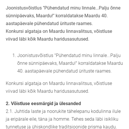
Joonistusvõistlus "Pühendatud minu linnale...Palju õnne
sünnipäevaks, Maardu!" korraldatakse Maardu 40.
aastapäevale pühendatud ürituste raames.
Konkursi algataja on Maardu linnavalitsus, võistluse
viivad läbi kõik Maardu haridusasutused.
Joonistusvõistlus "Pühendatud minu linnale...Palju
õnne sünnipäevaks, Maardu!" korraldatakse Maardu
40. aastapäevale pühendatud ürituste raames.
Konkursi algataja on Maardu linnavalitsus, võistluse
viivad läbi kõik Maardu haridusasutused.
2. Võistluse eesmärgid ja ülesanded
2.1. Juhtida laste ja noorukite tähelepanu kodulinna ilule
ja eripärale eile, täna ja homme. Tehes seda läbi isikliku
tunnetuse ja ühiskondlike traditsioonide prisma kaudu.