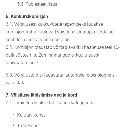
5.6. Töö esteetilisus
6.
Konkursikomisjon
6.1. Võistlusest kokkuvõtete tegemiseks luuakse
komisjon, kuhu kuuluvad võistluse algataja esindajad,
koolide ja lasteaedade õpetajad.
6.2. Komisjon otsustab võitjad avaliku hääletuse teel 10-
palli süsteemis. Žürii hinnangud ei kuulu uuesti
läbivaatamisele.
6.3. Võistlustöid ei tagastata, autoritele retsensioone ei
väljastata.
7.
Võistluse läbiviimise aeg ja kord
7.1. Võistlus viiakse läbi kahes kategoorias:
Kujutav kunst
Tarbekunst