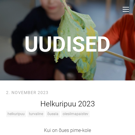
UUDISED
2. NOVEMBER 2023
Helkuripuu 2023
helkuripuu
turvaline
õueala
olesilmapaistev
Kui on õues pime-kole