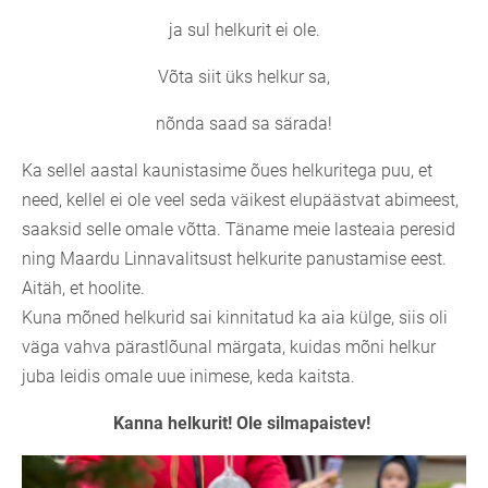
ja sul helkurit ei ole.
Võta siit üks helkur sa,
nõnda saad sa särada!
Ka sellel aastal kaunistasime õues helkuritega puu, et
need, kellel ei ole veel seda väikest elupäästvat abimeest,
saaksid selle omale võtta. Täname meie lasteaia peresid
ning Maardu Linnavalitsust helkurite panustamise eest.
Aitäh, et hoolite.
Kuna mõned helkurid sai kinnitatud ka aia külge, siis oli
väga vahva pärastlõunal märgata, kuidas mõni helkur
juba leidis omale uue inimese, keda kaitsta.
Kanna helkurit! Ole silmapaistev!